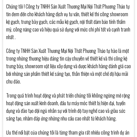
Chúng tôi ! Công ty TNHH Sản Xuất Thương Mại Nội Thất Phương Thảo tự
tin đem đến cho khách hàng dịch vụ tư vấn, thiết kế thi công showroom
kệ gạch, trưng bày gạch, các mẫu kệ gạch, nội thất đảm bảo tính thẩm
mỹ, công năng cao và hiệu quả sử dụng với mức chi phí tốt và cạnh tranh
nhất .
Công ty TNHH Sản Xuất Thương Mại Nội Thất Phương Thảo tự hào là một
trong những thương hiệu đáng tin cậy chuyên về thiết kế và thi công kệ
trưng bày, showroom vật liệu xây dựng và được khách hàng đánh giá cao
bởi những sản phẩm thiết kế sáng tạo, thân thiện và một chế độ hậu mãi
chu đáo.
Trong quá trình hoạt động và phát triển chúng tôi không ngừng mở rộng
hoạt động sản xuất kinh doanh, đầu tư máy móc thiết bị hiện đại, tuyển
dụng và đào tạo đội ngũ nhân sự với trình độ tay nghề cao và giàu sức
sáng tạo, nhằm đáp ứng những nhu cầu cao nhất từ khách hàng.
Ưu thế nổi bật của chúng tôi là từng tham gia rất nhiều công trình dự án