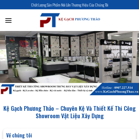
Skip
Chất Lượng Sản Phẩm Nói Lên Thương Hiệu Của Chúng Tôi
to
content
Kệ Gạch Phương Thảo – Chuyên Kệ Và Thiết Kế Thi Công
Showroom Vật Liệu Xây Dựng
Về chúng tôi