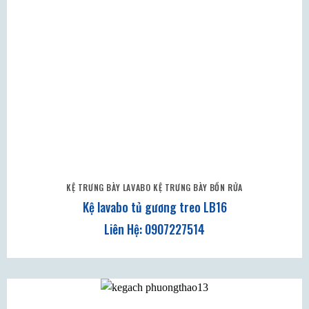
KỆ TRƯNG BÀY LAVABO KỆ TRƯNG BÀY BỒN RỬA
Kệ lavabo tủ gương treo LB16