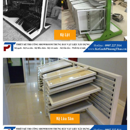
Kệ Lật
Kệ Lùa Sàn