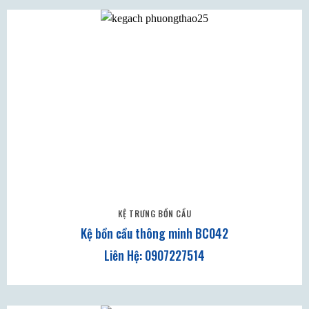
KỆ TRƯNG BỒN CẦU
Kệ bồn cầu thông minh BC042