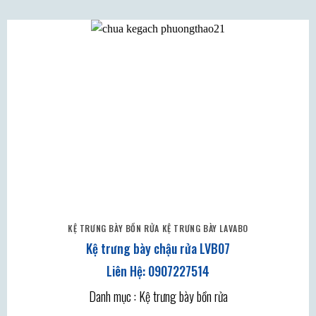
KỆ TRƯNG BÀY BỒN RỬA KỆ TRƯNG BÀY LAVABO
Kệ trưng bày chậu rửa LVB07
Danh mục : Kệ trưng bày bồn rửa