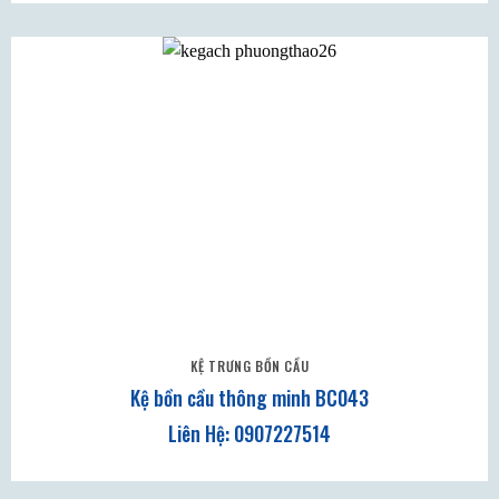
KỆ TRƯNG BỒN CẦU
Kệ bồn cầu thông minh BC043