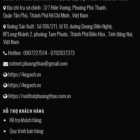
Địa chỉ trụ sở chính : 3/7 Hiền Vương, Phường Phú Thạnh,
Quận Tân Phú, Thành Phố Hồ Chí Minh , Việt Nam
Xưởng Sản Xuất : Số 106/211, tổ 10, đường Dương Diên Nghệ,
KP.Long Khánh 2, phường Tam Phước, Thành Phố Biên Hòa , Tỉnh Đồng Nai,
Việt Nam
Hotline : 0907227514 - 0792837373
sxtmnt.phuongthao@gmail.com
https://kegach.vn
https://kegach.vn
https://noithatphuongthao.com.vn
HỖ TRỢ KHÁCH HÀNG
Hỗ trợ khách hàng
Quy trình bán hàng