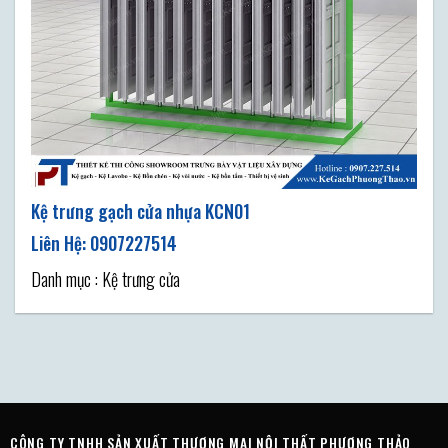
Kệ trưng gạch cửa nhựa KCN01
Danh mục : Kệ trưng cửa
CÔNG TY TNHH SẢN XUẤT THƯƠNG MẠI NỘI THẤT PHƯƠNG THẢO