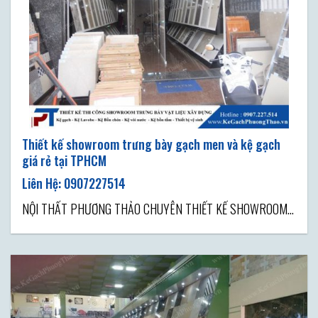
Thiết kế showroom trưng bày gạch men và kệ gạch
giá rẻ tại TPHCM
NỘI THẤT PHƯƠNG THẢO CHUYÊN THIẾT KẾ SHOWROOM
GẠCH ỐP LÁT GIÁ RẺ TẠI TPHCM