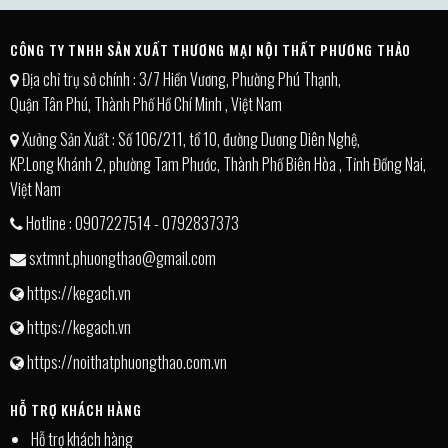
CÔNG TY TNHH SẢN XUẤT THƯƠNG MẠI NỘI THẤT PHƯƠNG THẢO
Địa chỉ trụ sở chính : 3/7 Hiền Vương, Phường Phú Thạnh,
Quận Tân Phú, Thành Phố Hồ Chí Minh , Việt Nam
Xưởng Sản Xuất : Số 106/211, tổ 10, đường Dương Diên Nghệ,
KP.Long Khánh 2, phường Tam Phước, Thành Phố Biên Hòa , Tỉnh Đồng Nai,
Việt Nam
Hotline : 0907227514 - 0792837373
sxtmnt.phuongthao@gmail.com
https://kegach.vn
https://kegach.vn
https://noithatphuongthao.com.vn
HỖ TRỢ KHÁCH HÀNG
Hỗ trợ khách hàng