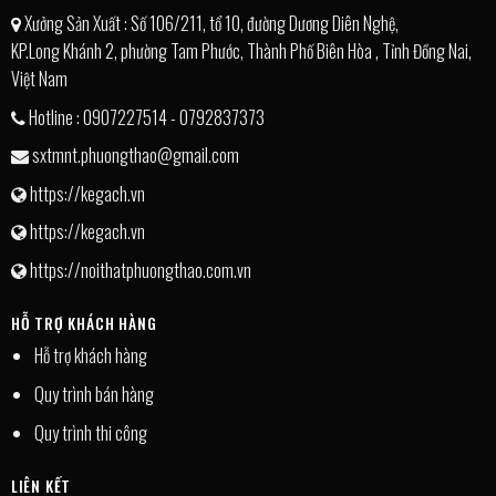
Xưởng Sản Xuất : Số 106/211, tổ 10, đường Dương Diên Nghệ,
KP.Long Khánh 2, phường Tam Phước, Thành Phố Biên Hòa , Tỉnh Đồng Nai,
Việt Nam
Hotline : 0907227514 - 0792837373
sxtmnt.phuongthao@gmail.com
https://kegach.vn
https://kegach.vn
https://noithatphuongthao.com.vn
HỖ TRỢ KHÁCH HÀNG
Hỗ trợ khách hàng
Quy trình bán hàng
Quy trình thi công
LIÊN KẾT