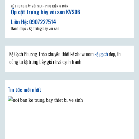
KỆ TRƯNG BÀY VÒI SEN - PHỤ KIỆN 6 MÓN
Ốp cột trưng bày vòi sen KVS06
Danh mục : Kệ trưng bày vòi sen
Kệ Gạch Phương Thảo chuyên thiết kế showroom
kệ gạch
đẹp, thi
công tủ kệ trưng bày giá rẻ và cạnh tranh
Tin tức mới nhất