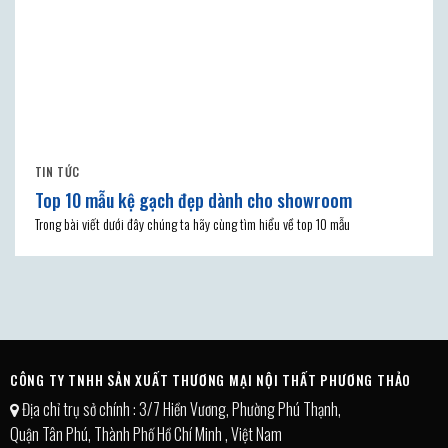
TIN TỨC
Top 10 mẫu kệ gạch đẹp dành cho showroom
Trong bài viết dưới đây chúng ta hãy cùng tìm hiểu về top 10 mẫu
CÔNG TY TNHH SẢN XUẤT THƯƠNG MẠI NỘI THẤT PHƯƠNG THẢO
Địa chỉ trụ sở chính : 3/7 Hiền Vương, Phường Phú Thạnh,
Quận Tân Phú, Thành Phố Hồ Chí Minh , Việt Nam