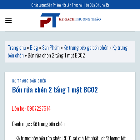
Skip
Chất Lượng Sản Phẩm Nói Lên Thương Hiệu Của Chúng Tôi
to
content
Trang chủ
»
Blog
»
Sản Phẩm
»
Kệ trưng bếp ga bồn chén
»
Kệ trưng
bồn chén
»
Bồn rửa chén 2 tầng 1 mặt BC02
KỆ TRƯNG BỒN CHÉN
Bồn rửa chén 2 tầng 1 mặt BC02
Liên hệ : 0907227514
Danh mục : Kệ trưng bồn chén
– Kệ trưng bày bồn rửa chén RC01,có giá tốt nhất , chất lượng tốt