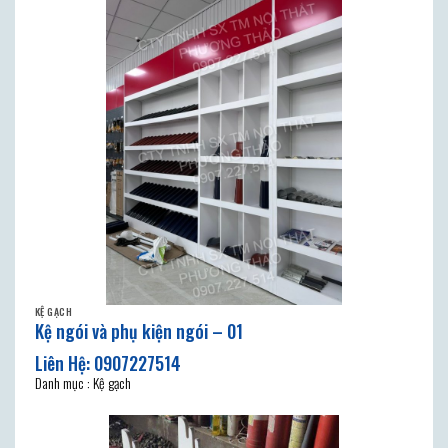
KỆ GẠCH
Kệ ngói và phụ kiện ngói – 01
Danh mục : Kệ gạch