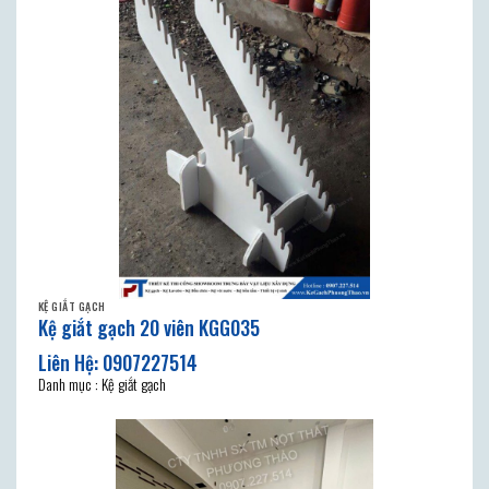
KỆ GIẮT GẠCH
Kệ giắt gạch 20 viên KGG035
Danh mục : Kệ giắt gạch