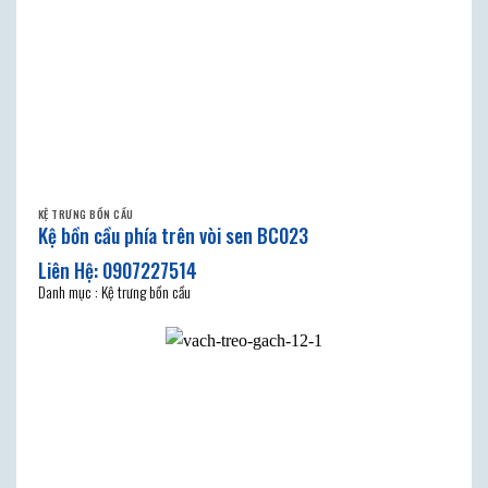
KỆ TRƯNG BỒN CẦU
Kệ bồn cầu phía trên vòi sen BC023
Danh mục : Kệ trưng bồn cầu