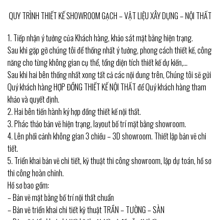
QUY TRÌNH THIẾT KẾ SHOWROOM GẠCH – VẬT LIỆU XÂY DỰNG – NỘI THẤT
1. Tiếp nhận ý tưởng của Khách hàng, khảo sát mặt bằng hiện trạng.
Sau khi gặp gỡ chúng tôi để thống nhất ý tưởng, phong cách thiết kế, công
năng cho từng không gian cụ thể, tổng diện tích thiết kế dự kiến,…
Sau khi hai bên thống nhất xong tất cả các nội dung trên, Chúng tôi sẽ gửi
Quý khách hàng HỢP ĐỒNG THIẾT KẾ NỘI THẤT để Quý khách hàng tham
khảo và quyết định.
2. Hai bên tiến hành ký hợp đồng thiết kế nội thất.
3. Phác thảo bản vẽ hiện trạng, layout bố trí mặt bằng showroom.
4. Lên phối cảnh không gian 3 chiều – 3D showroom. Thiết lập bản vẽ chi
tiết.
5. Triển khai bản vẽ chi tiết, kỹ thuật thi công showroom, lập dự toán, hồ sơ
thi công hoàn chỉnh.
Hồ sơ bao gồm:
– Bản vẽ mặt bằng bố trí nội thất chuẩn
– Bản vẽ triển khai chi tiết kỹ thuật TRẦN – TƯỜNG – SÀN