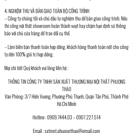
4. NGHIỆM THU VÀ BÀN GIAO TOÀN BỘ CÔNG TRÌNH
– Công ty chúng tôi và chủ đầu tư nghiệm thu để bàn giao công trình. Nếu
thi công nội thất showroom hoàn thành vượt hay chậm hạn định sẽ thông
báo với chủ cửa hàng để trao đổi cụ thể.
– Làm biên bản thanh toán hợp đồng, khách hàng thanh toán nốt cho công
ty đến 100% giá trị hợp đồng.
Mọi chi tiết Quý khách vui lòng liên hệ :
THÔNG TIN CÔNG TY TNHH SẢN XUẤT THƯƠNG MẠI NỘI THẤT PHƯƠNG
THẢO
Văn Phòng: 3/7 Hiền Vương, Phường Phú Thạnh, Quận Tân Phú, Thành Phố
Hồ Chí Minh
Hotline : 0909.7444.03 – 0907.227.514
Email : sxtmnt.phuongthao@gmail.com