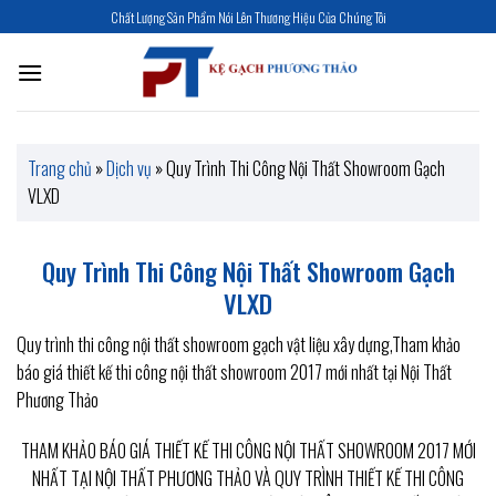
Skip
Chất Lượng Sản Phẩm Nói Lên Thương Hiệu Của Chúng Tôi
to
content
Trang chủ
»
Dịch vụ
»
Quy Trình Thi Công Nội Thất Showroom Gạch
VLXD
Quy Trình Thi Công Nội Thất Showroom Gạch
VLXD
Quy trình thi công nội thất showroom gạch vật liệu xây dựng,Tham khảo
báo giá thiết kế thi công nội thất showroom 2017 mới nhất tại Nội Thất
Phương Thảo
THAM KHẢO BÁO GIÁ THIẾT KẾ THI CÔNG NỘI THẤT SHOWROOM 2017 MỚI
NHẤT TẠI NỘI THẤT PHƯƠNG THẢO VÀ QUY TRÌNH THIẾT KẾ THI CÔNG