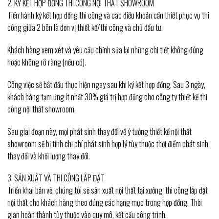
2. KÝ KẾT HỢP ĐỒNG THI CÔNG NỘI THẤT SHOWROOM
Tiến hành ký kết hợp đồng thi công và các điều khoản cần thiết phục vụ thi
công giữa 2 bên là đơn vị thiết kế/thi công và chủ đầu tư.
Khách hàng xem xét và yêu cầu chỉnh sửa lại những chi tiết không đúng
hoặc không rõ ràng (nếu có).
Công việc sẽ bắt đầu thực hiện ngay sau khi ký kết hợp đồng. Sau 3 ngày,
khách hàng tạm ứng ít nhất 30% giá trị hợp đồng cho công ty thiết kế thi
công nội thất showroom.
Sau giai đoạn này, mọi phát sinh thay đổi về ý tưởng thiết kế nội thất
showroom sẽ bị tính chi phí phát sinh hợp lý tùy thuộc thời điểm phát sinh
thay đổi và khối lượng thay đổi.
3. SẢN XUẤT VÀ THI CÔNG LẮP ĐẶT
Triển khai bản vẽ, chúng tôi sẽ sản xuất nội thất tại xưởng, thi công lắp đặt
nội thất cho khách hàng theo đúng các hạng mục trong hợp đồng. Thời
gian hoàn thành tùy thuộc vào quy mô, kết cấu công trình.