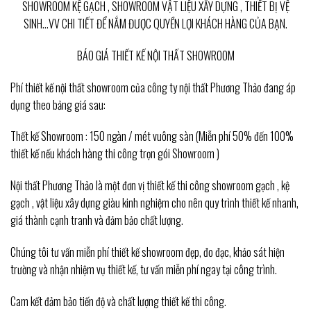
SHOWROOM KỆ GẠCH , SHOWROOM VẬT LIỆU XÂY DỰNG , THIẾT BỊ VỆ
SINH…VV CHI TIẾT ĐỂ NẮM ĐƯỢC QUYỀN LỢI KHÁCH HÀNG CỦA BẠN.
BÁO GIÁ THIẾT KẾ NỘI THẤT SHOWROOM
Phí thiết kế nội thất showroom của công ty nội thất Phương Thảo đang áp
dụng theo bảng giá sau:
Thết kế Showroom : 150 ngàn / mét vuông sàn (Miễn phí 50% đến 100%
thiết kế nếu khách hàng thi công trọn gói Showroom )
Nội thất Phương Thảo là một đơn vị thiết kế thi công showroom gạch , kệ
gạch , vật liệu xây dựng giàu kinh nghiệm cho nên quy trình thiết kế nhanh,
giá thành cạnh tranh và đảm bảo chất lượng.
Chúng tôi tư vấn miễn phí thiết kế showroom đẹp, đo đạc, khảo sát hiện
trường và nhận nhiệm vụ thiết kế, tư vấn miễn phí ngay tại công trình.
Cam kết đảm bảo tiến độ và chất lượng thiết kế thi công.