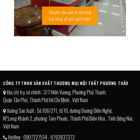
Chuyên sản xuất tủ kệ trưng
bày bằng gỗ giá cạnh tranh
CÔNG TY TNHH SẢN XUẤT THƯƠNG MẠI NỘI THẤT PHƯƠNG THẢO
Địa chỉ trụ sở chính : 3/7 Hiền Vương, Phường Phú Thạnh,
Quận Tân Phú, Thành Phố Hồ Chí Minh , Việt Nam
Xưởng Sản Xuất : Số 106/211, tổ 10, đường Dương Diên Nghệ,
KP.Long Khánh 2, phường Tam Phước, Thành Phố Biên Hòa , Tỉnh Đồng Nai,
Việt Nam
Hotline : 0907227514 - 0792837373