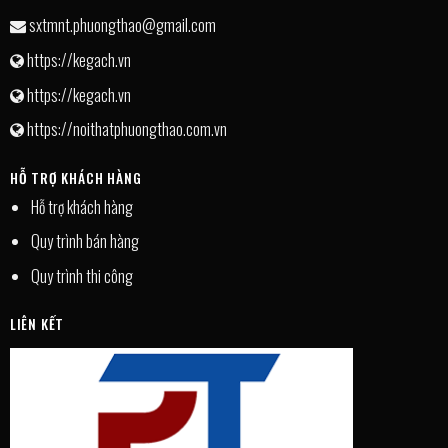
sxtmnt.phuongthao@gmail.com
https://kegach.vn
https://kegach.vn
https://noithatphuongthao.com.vn
HỖ TRỢ KHÁCH HÀNG
Hỗ trợ khách hàng
Quy trình bán hàng
Quy trình thi công
LIÊN KẾT