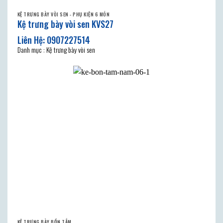
KỆ TRƯNG BÀY VÒI SEN - PHỤ KIỆN 6 MÓN
Kệ trưng bày vòi sen KVS27
Danh mục : Kệ trưng bày vòi sen
KỆ TRƯNG BÀY BỒN TẮM