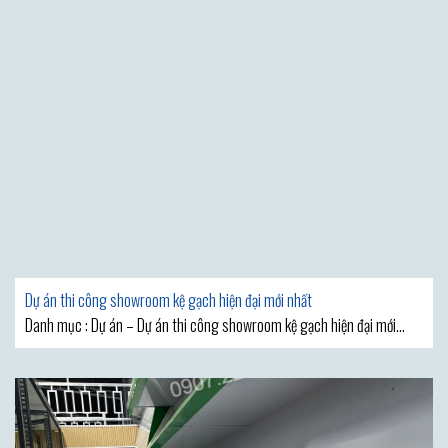
Dự án thi công showroom kệ gạch hiện đại mới nhất
Danh mục : Dự án – Dự án thi công showroom kệ gạch hiện đại mới
nhất – Kệ Gạch Phương Thảo MẪU THIẾT KẾ SHOWROOM VẬT LIỆU XÂY
DỰNG ĐẸP ĐƯỢC KỆ GẠCH PHƯƠNG THẢO GIỚI THIỆU SAU ĐÂY CHẮC
CHẮN SẼ KHIẾN BẠN CẢM THẤY HÀI LÒNG VÌ SỨC LÔI CUỐN ĐẶC BIỆT