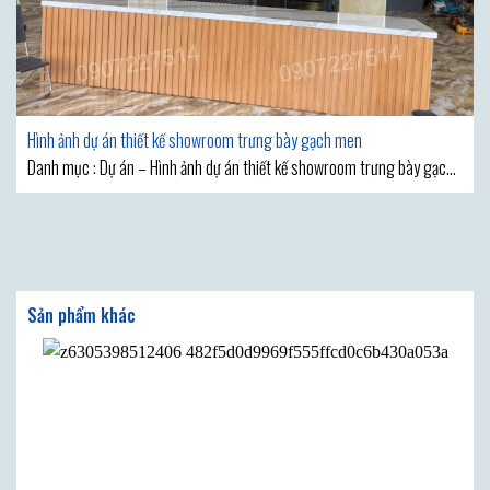
Hình ảnh dự án thiết kế showroom trưng bày gạch men
Danh mục : Dự án – Hình ảnh dự án thiết kế showroom trưng bày gạch
men MẪU THIẾT KẾ SHOWROOM VẬT LIỆU XÂY DỰNG ĐẸP ĐƯỢC KỆ
GẠCH PHƯƠNG THẢO GIỚI THIỆU SAU ĐÂY CHẮC CHẮN SẼ KHIẾN BẠN
CẢM THẤY HÀI LÒNG VÌ SỨC LÔI CUỐN ĐẶC BIỆT CỦA NÓ. Thiết kế nội
Sản phẩm khác