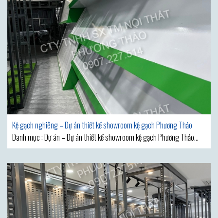
Kệ gạch nghiêng – Dự án thiết kế showroom kệ gạch Phương Thảo
Danh mục : Dự án – Dự án thiết kế showroom kệ gạch Phương Thảo
MẪU THIẾT KẾ SHOWROOM VẬT LIỆU XÂY DỰNG ĐẸP ĐƯỢC KỆ GẠCH
PHƯƠNG THẢO GIỚI THIỆU SAU ĐÂY CHẮC CHẮN SẼ KHIẾN BẠN CẢM
THẤY HÀI LÒNG VÌ SỨC LÔI CUỐN ĐẶC BIỆT CỦA NÓ. Những Hình Ảnh
Của Mẫu