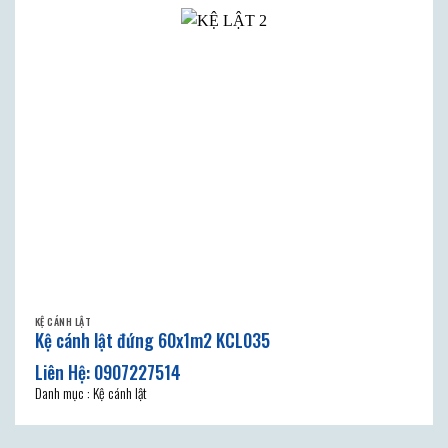
KỆ CÁNH LẬT
Kệ cánh lật đứng 60x1m2 KCL035
Danh mục : Kệ cánh lật