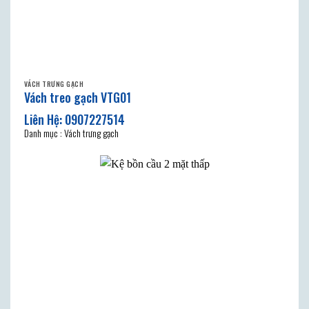
VÁCH TRƯNG GẠCH
Vách treo gạch VTG01
Danh mục : Vách trưng gạch