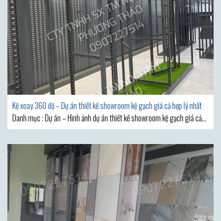
Kệ xoay 360 độ – Dự án thiết kế showroom kệ gạch giá cả hợp lý nhất
Danh mục : Dự án – Hình ảnh dự án thiết kế showroom kệ gạch giá cả
hợp lý MẪU THIẾT KẾ SHOWROOM VẬT LIỆU XÂY DỰNG ĐẸP ĐƯỢC KỆ
GẠCH PHƯƠNG THẢO GIỚI THIỆU SAU ĐÂY CHẮC CHẮN SẼ KHIẾN BẠN
CẢM THẤY HÀI LÒNG VÌ SỨC LÔI CUỐN ĐẶC BIỆT CỦA NÓ. Những