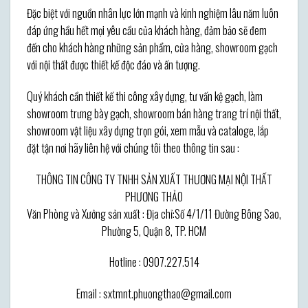
Đặc biệt với nguồn nhân lực lớn mạnh và kinh nghiệm lâu năm luôn
đáp ứng hầu hết mọi yêu cầu của khách hàng, đảm bảo sẽ đem
đến cho khách hàng những sản phẩm, cửa hàng, showroom gạch
với nội thất được thiết kế độc đáo và ấn tượng.
Quý khách cần thiết kế thi công xây dựng, tư vấn kệ gạch, làm
showroom trưng bày gạch, showroom bán hàng trang trí nội thất,
showroom vật liệu xây dựng trọn gói, xem mẫu và cataloge, lắp
đặt tận nơi hãy liên hệ với chúng tôi theo thông tin sau :
THÔNG TIN CÔNG TY TNHH SẢN XUẤT THƯƠNG MẠI NỘI THẤT
PHƯƠNG THẢO
Văn Phòng và Xưởng sản xuất : Địa chỉ:Số 4/1/11 Đường Bông Sao,
Phường 5, Quận 8, TP. HCM
Hotline : 0907.227.514
Email : sxtmnt.phuongthao@gmail.com