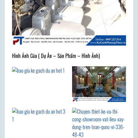
Hình Ảnh Của ( Dự Án – Sản Phẩm – Hình Ảnh)