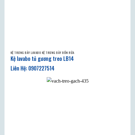
KỆ TRƯNG BÀY LAVABO KỆ TRƯNG BÀY BỒN RỬA
Kệ lavabo tủ gương treo LB14