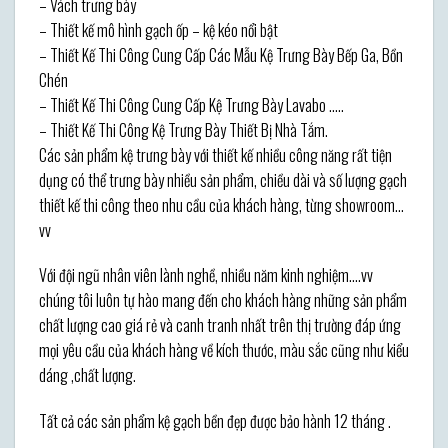
– Vách trưng bày
– Thiết kế mô hình gạch ốp – kệ kéo nổi bật
– Thiết Kế Thi Công Cung Cấp Các Mẫu Kệ Trưng Bày Bếp Ga, Bồn
Chén
– Thiết Kế Thi Công Cung Cấp Kệ Trưng Bày Lavabo …..
– Thiết Kế Thi Công Kệ Trưng Bày Thiết Bị Nhà Tắm.
Các sản phẩm kệ trưng bày với thiết kế nhiều công năng rất tiện
dụng có thể trưng bày nhiều sản phẩm, chiều dài và số lượng gạch
thiết kế thi công theo nhu cầu của khách hàng, từng showroom…
vv
Với đội ngũ nhân viên lành nghề, nhiều năm kinh nghiệm….vv
chúng tôi luôn tự hào mang đến cho khách hàng những sản phẩm
chất lượng cao giá rẻ và canh tranh nhất trên thị trường đáp ứng
mọi yêu cầu của khách hàng về kích thước, màu sắc cũng như kiểu
dáng ,chất lượng.
Tất cả các sản phẩm kệ gạch bền đẹp được bảo hành 12 tháng .