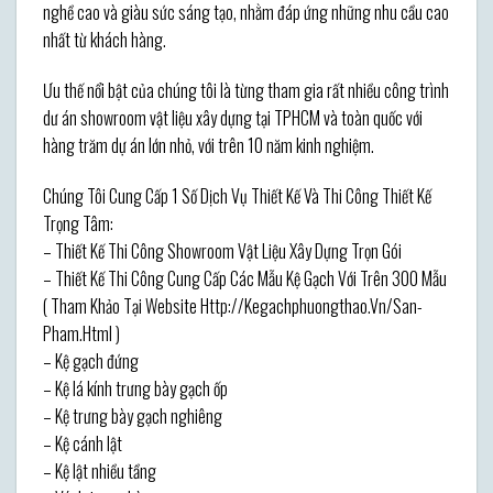
nghề cao và giàu sức sáng tạo, nhằm đáp ứng những nhu cầu cao
nhất từ khách hàng.
Ưu thế nổi bật của chúng tôi là từng tham gia rất nhiều công trình
dư án showroom vật liệu xây dựng tại TPHCM và toàn quốc với
hàng trăm dự án lớn nhỏ, với trên 10 năm kinh nghiệm.
Chúng Tôi Cung Cấp 1 Số Dịch Vụ Thiết Kế Và Thi Công Thiết Kế
Trọng Tâm:
– Thiết Kế Thi Công Showroom Vật Liệu Xây Dựng Trọn Gói
– Thiết Kế Thi Công Cung Cấp Các Mẫu Kệ Gạch Với Trên 300 Mẫu
( Tham Khảo Tại Website Http://Kegachphuongthao.Vn/San-
Pham.Html )
– Kệ gạch đứng
– Kệ lá kính trưng bày gạch ốp
– Kệ trưng bày gạch nghiêng
– Kệ cánh lật
– Kệ lật nhiều tầng