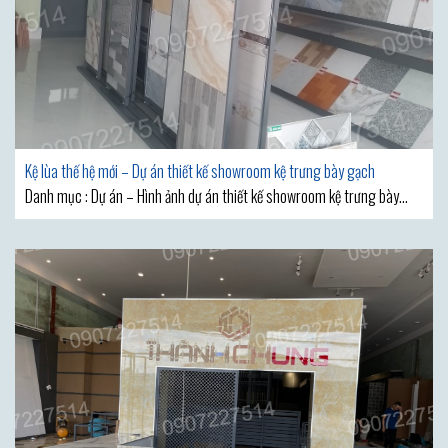
Kệ lùa thế hệ mới – Dự án thiết kế showroom kệ trưng bày gạch
Danh mục : Dự án – Hình ảnh dự án thiết kế showroom kệ trưng bày
gạch 2023 MẪU THIẾT KẾ SHOWROOM VẬT LIỆU XÂY DỰNG ĐẸP ĐƯỢC
KỆ GẠCH PHƯƠNG THẢO GIỚI THIỆU SAU ĐÂY CHẮC CHẮN SẼ KHIẾN BẠN
CẢM THẤY HÀI LÒNG VÌ SỨC LÔI CUỐN ĐẶC BIỆT CỦA NÓ. Thiết kế