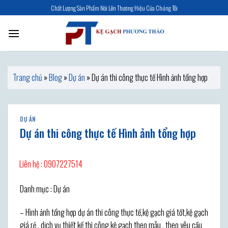
Skip
Chất Lượng Sản Phẩm Nói Lên Thương Hiệu Của Chúng Tôi
to
content
Trang chủ
»
Blog
»
Dự án
»
Dự án thi công thực tế Hình ảnh tổng hợp
DỰ ÁN
Dự án thi công thực tế Hình ảnh tổng hợp
Liên hệ : 0907227514
Danh mục : Dự án
– Hình ảnh tổng hợp dự án thi công thực tế,kệ gạch giá tốt,kệ gạch
giá rẻ , dịch vụ thiết kế thi công kệ gạch theo mẫu , theo yêu cầu