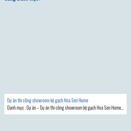
Dự án thi công showroom kệ gạch Hoa Sen Home
Danh mục : Dự án – Dự án thi công showroom kệ gạch Hoa Sen Home
– Kệ Gạch Phương Thảo MẪU THIẾT KẾ SHOWROOM VẬT LIỆU XÂY DỰNG
ĐẸP ĐƯỢC KỆ GẠCH PHƯƠNG THẢO GIỚI THIỆU SAU ĐÂY CHẮC CHẮN SẼ
KHIẾN BẠN CẢM THẤY HÀI LÒNG VÌ SỨC LÔI CUỐN ĐẶC BIỆT CỦA