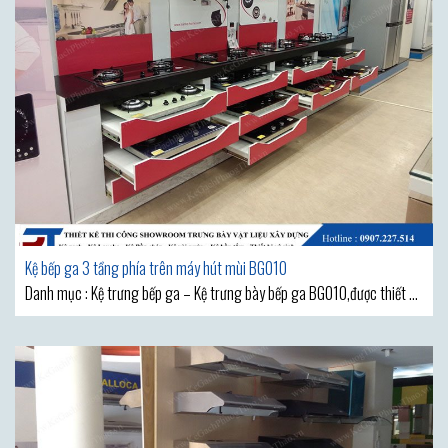
Kệ bếp ga 3 tầng phía trên máy hút mùi BG010
Danh mục : Kệ trưng bếp ga – Kệ trưng bày bếp ga BG010,được thiết kế
có nhiều tầng tiện dụng khi trưng bày sản phẩm. Các mặt tầng được
làm bằng chất liệu gỗ MDF phun sơn PU cho bề mặt nhẵn mịn, màu sắc
tươi sáng Là đơn vị sản xuất trực tiếp