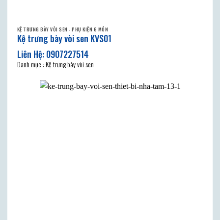
KỆ TRƯNG BÀY VÒI SEN - PHỤ KIỆN 6 MÓN
Kệ trưng bày vòi sen KVS01
Danh mục : Kệ trưng bày vòi sen