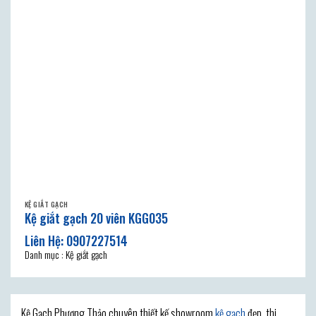
KỆ GIẮT GẠCH
Kệ giắt gạch 20 viên KGG035
Danh mục : Kệ giắt gạch
Kệ Gạch Phương Thảo chuyên thiết kế showroom
kệ gạch
đẹp, thi