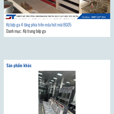
Kệ bếp ga 4 tầng phía trên máy hút mùi BG05
Danh mục : Kệ trưng bếp ga
Sản phẩm khác