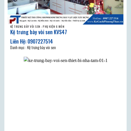
KỆ TRƯNG BÀY VÒI SEN - PHỤ KIỆN 6 MÓN
Kệ trưng bày vòi sen KVS47
Danh mục : Kệ trưng bày vòi sen