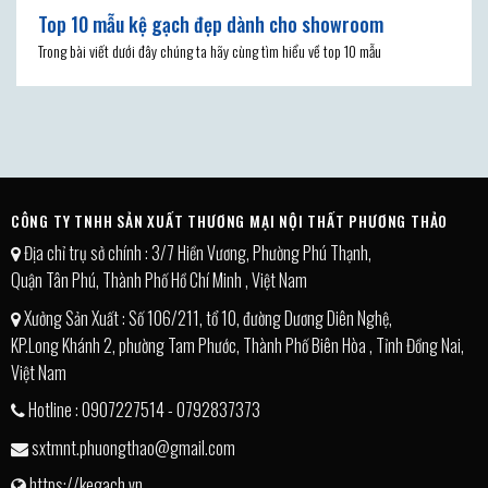
Top 10 mẫu kệ gạch đẹp dành cho showroom
Trong bài viết dưới đây chúng ta hãy cùng tìm hiểu về top 10 mẫu
CÔNG TY TNHH SẢN XUẤT THƯƠNG MẠI NỘI THẤT PHƯƠNG THẢO
Địa chỉ trụ sở chính : 3/7 Hiền Vương, Phường Phú Thạnh,
Quận Tân Phú, Thành Phố Hồ Chí Minh , Việt Nam
Xưởng Sản Xuất : Số 106/211, tổ 10, đường Dương Diên Nghệ,
KP.Long Khánh 2, phường Tam Phước, Thành Phố Biên Hòa , Tỉnh Đồng Nai,
Việt Nam
Hotline : 0907227514 - 0792837373
sxtmnt.phuongthao@gmail.com
https://kegach.vn