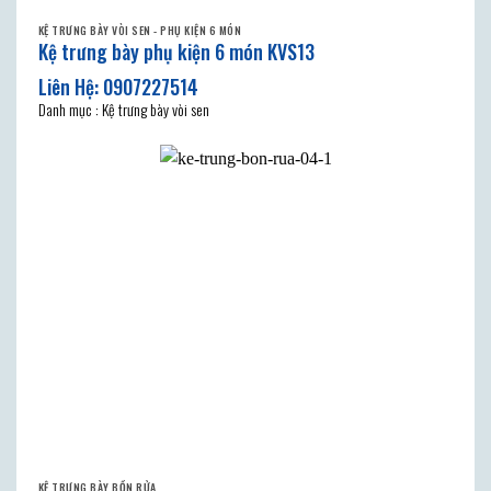
KỆ TRƯNG BÀY VÒI SEN - PHỤ KIỆN 6 MÓN
Kệ trưng bày phụ kiện 6 món KVS13
Danh mục : Kệ trưng bày vòi sen
KỆ TRƯNG BÀY BỒN RỬA