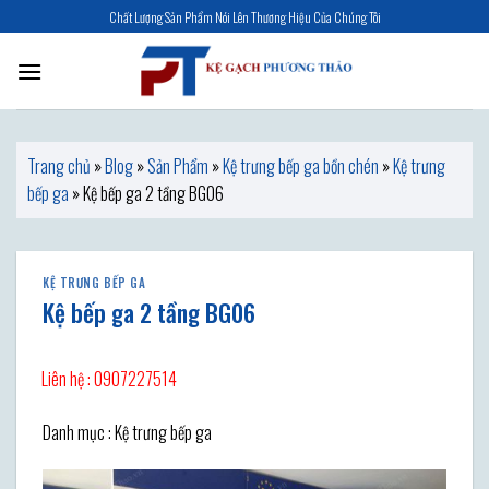
Skip
Chất Lượng Sản Phẩm Nói Lên Thương Hiệu Của Chúng Tôi
to
content
Trang chủ
»
Blog
»
Sản Phẩm
»
Kệ trưng bếp ga bồn chén
»
Kệ trưng
bếp ga
»
Kệ bếp ga 2 tầng BG06
KỆ TRƯNG BẾP GA
Kệ bếp ga 2 tầng BG06
Liên hệ : 0907227514
Danh mục : Kệ trưng bếp ga