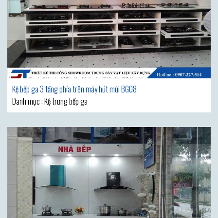
Kệ bếp ga 3 tầng phía trên máy hút mùi BG08
Danh mục : Kệ trưng bếp ga