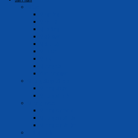
Kệ Gạch
Kệ Nghiêng
Kệ cánh lật
Kệ lùa đứng
Kệ giắt gạch
Kệ lật u tuột
Kệ lùa sàn
Kệ lá kính
Kệ trưng cửa
Vách trưng gạch
Kệ trưng bếp ga bồn chén
Kệ trưng bếp ga
Kệ trưng bồn chén
Kệ trưng Lavobo
Kệ trưng bày lavabo
Kệ trưng bày bồn rửa
Kệ trưng bày bồn tắm
Thiết bị nhà tắm