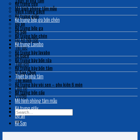
Thiết bị nhà tắm
Kệ trưng cửa
Mô hình phòng tắm mẫu
Vách trưng gạch
Kệ trưng giấy
Kệ trưng bếp ga bồn chén
Dự án
Kệ trưng bếp ga
Kệ Sơn
Kệ trưng bồn chén
Dự Án Nổi Bật
Kệ trưng Lavobo
Tin tức
Kệ trưng bày lavabo
Kệ Gạch
Kệ trưng bày bồn rửa
Tiện ích
Kệ trưng bày bồn tắm
Vì Sao Chọn
Thiết bị nhà tắm
Thế Mạnh
Kệ trưng bày vòi sen – phụ kiện 6 món
Liên hệ
Kệ trưng bồn cầu
Profile
Mô hình phòng tắm mẫu
Kệ trưng giấy
Dự án
Kệ Sơn