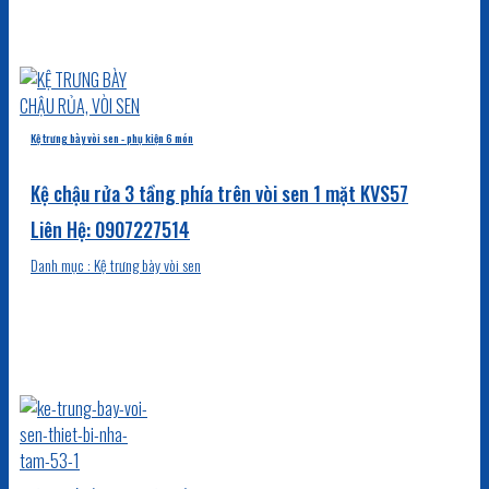
Kệ trưng bày vòi sen - phụ kiện 6 món
Kệ chậu rửa 3 tầng phía trên vòi sen 1 mặt KVS57
Danh mục : Kệ trưng bày vòi sen