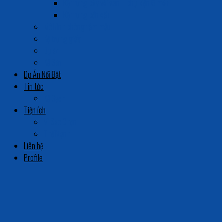
Kệ trưng bày vòi sen – phụ kiện 6 món
Kệ trưng bồn cầu
Mô hình phòng tắm mẫu
Kệ trưng giấy
Dự án
Kệ Sơn
Dự Án Nổi Bật
Tin tức
Kệ Gạch
Tiện ích
Vì Sao Chọn
Thế Mạnh
Liên hệ
Profile