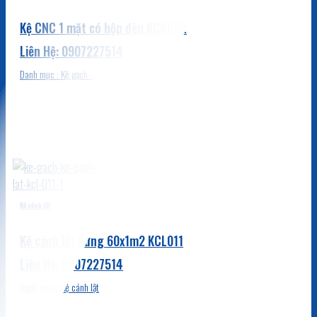
Kệ CNC 1 mặt có hộp đèn KCNC02
Danh mục : Kệ gạch
Kệ cánh lật
Kệ cánh lật đứng 60x1m2 KCL011
Danh mục : Kệ cánh lật