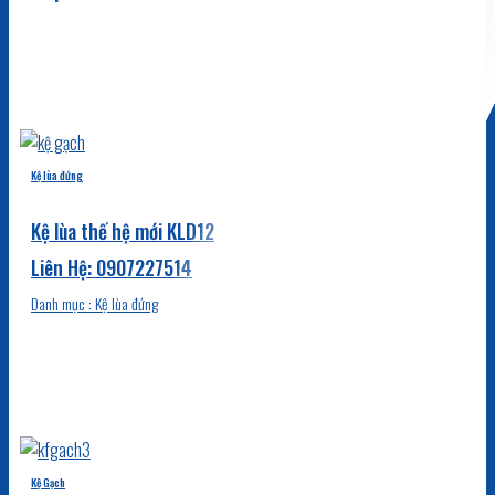
Kệ lùa đứng
Kệ lùa thế hệ mới KLD12
Danh mục : Kệ lùa đứng
Kệ Gạch