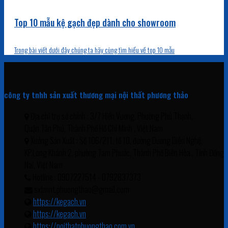
Top 10 mẫu kệ gạch đẹp dành cho showroom
Trong bài viết dưới đây chúng ta hãy cùng tìm hiểu về top 10 mẫu
công ty tnhh sản xuất thương mại nội thất phương thảo
Địa chỉ trụ sở chính : 3/7 Hiền Vương, Phường Phú Thạnh,
Quận Tân Phú, Thành Phố Hồ Chí Minh , Việt Nam
Xưởng Sản Xuất : Số 106/211, tổ 10, đường Dương Diên Nghệ,
KP.Long Khánh 2, phường Tam Phước, Thành Phố Biên Hòa , Tỉnh Đồng
Nai, Việt Nam
Hotline : 0907227514 - 0792837373
sxtmnt.phuongthao@gmail.com
https://kegach.vn
https://kegach.vn
https://noithatphuongthao.com.vn